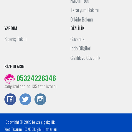
Hakkımızda
Teraryum Bakımı
Orkide Bakımı
YARDIM
GİZLİLİK
Sipariş Takibi
Güvenlik
İade Bilgileri
Gizlilik ve Güvenlik
BİZE ULAŞIN
05324226346
sarıgüzel cad.no 135 fatih istanbul
Copyright © 2019 beyza çiçekçilik
Web Tasarım : ESKE BİLİŞİM Hizmerleri