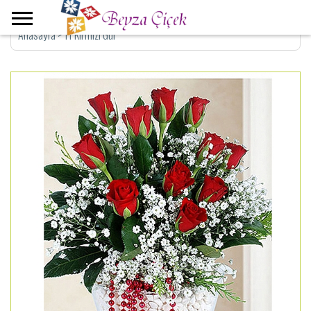
Anasayfa
>
11 Kırmızı Gül