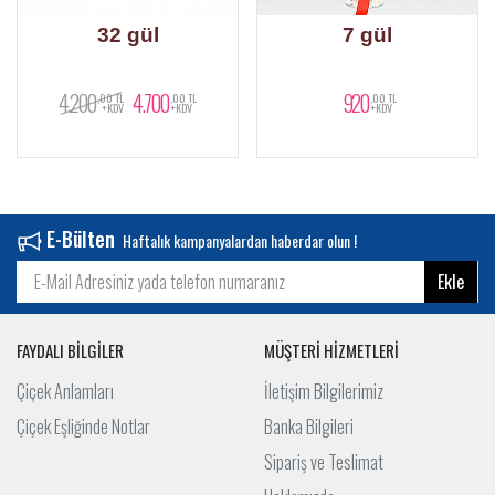
32 gül
7 gül
4.200
4.700
920
,00 TL
,00 TL
,00 TL
+KDV
+KDV
+KDV
E-Bülten
Haftalık kampanyalardan haberdar olun !
Ekle
FAYDALI BİLGİLER
MÜŞTERİ HİZMETLERİ
Çiçek Anlamları
İletişim Bilgilerimiz
Çiçek Eşliğinde Notlar
Banka Bilgileri
Sipariş ve Teslimat