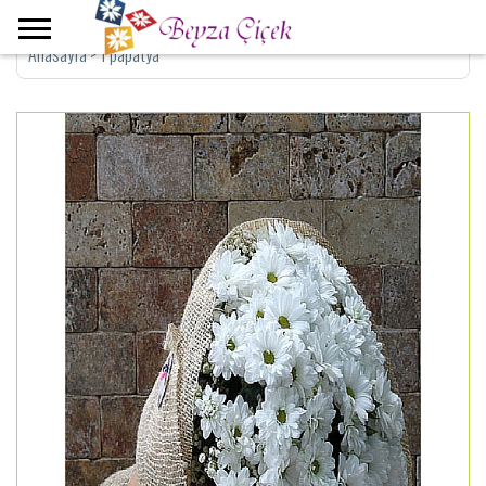
Anasayfa
>
1 papatya