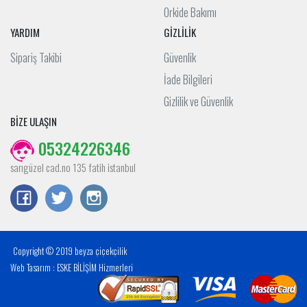
Orkide Bakımı
YARDIM
GİZLİLİK
Sipariş Takibi
Güvenlik
İade Bilgileri
Gizlilik ve Güvenlik
BİZE ULAŞIN
05324226346
sarıgüzel cad.no 135 fatih istanbul
Copyright © 2019 beyza çiçekçilik
Web Tasarım : ESKE BİLİŞİM Hizmerleri