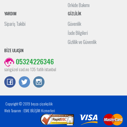
Orkide Bakımı
YARDIM
GİZLİLİK
Sipariş Takibi
Güvenlik
İade Bilgileri
Gizlilik ve Güvenlik
BİZE ULAŞIN
05324226346
sarıgüzel cad.no 135 fatih istanbul
Copyright © 2019 beyza çiçekçilik
Web Tasarım : ESKE BİLİŞİM Hizmerleri