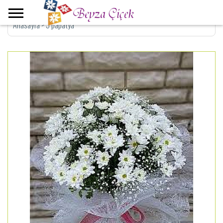
Anasayfa
>
5 papatya