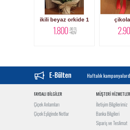
 mevsim
ikili beyaz orkide 1
çikola
eti
1.800
2.9
,00 TL
+KDV
,00 TL
+KDV
E-Bülten
Haftalık kampanyalard
FAYDALI BİLGİLER
MÜŞTERİ HİZMETLER
Çiçek Anlamları
İletişim Bilgilerimiz
Çiçek Eşliğinde Notlar
Banka Bilgileri
Sipariş ve Teslimat