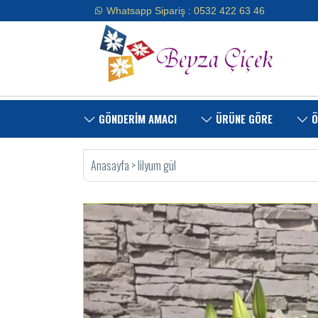
Whatsapp Sipariş : 0532 422 63 46
GÖNDERİM AMACI
ÜRÜNE GÖRE
Ö
Anasayfa
>
lilyum gül