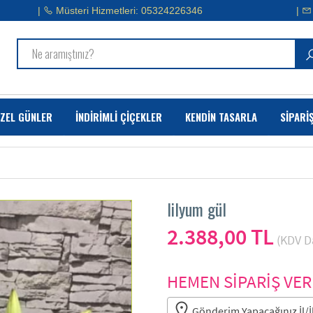
|
Müsteri Hizmetleri: 05324226346
|
ZEL GÜNLER
İNDİRİMLİ ÇİÇEKLER
KENDİN TASARLA
SİPARİ
lilyum gül
2.388,00 TL
(KDV Da
HEMEN SİPARİŞ VER
Gönderim Yapacağınız İl/İl