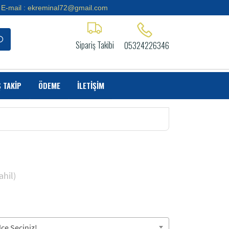
E-mail : ekreminal72@gmail.com
Sipariş Takibi
05324226346
Ş TAKİP
ÖDEME
İLETİŞİM
hil)
çe Seçiniz!