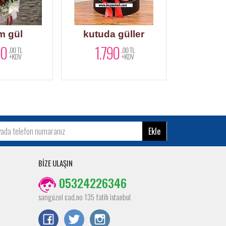
um gül
kutuda güller
ikili
90
1.790
1.8
,00 TL
,00 TL
+KDV
+KDV
Ekle
BİZE ULAŞIN
05324226346
sarıgüzel cad.no 135 fatih istanbul