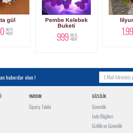
ta gül
Pembe Kelebek
lily
Buketi
00
1.9
,00 TL
+KDV
999
,99 TL
+KDV
an haberdar olun !
İ
YARDIM
GİZLİLİK
Sipariş Takibi
Güvenlik
İade Bilgileri
Gizlilik ve Güvenlik